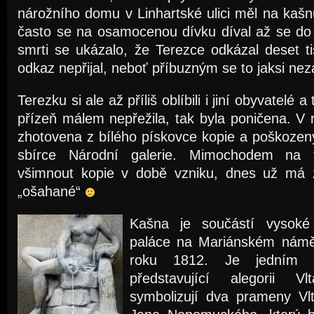
nárožního domu v Linhartské ulici měl na kašn
často se na osamocenou dívku díval až se do 
smrti se ukázalo, že Terezce odkázal deset ti
odkaz nepřijal, neboť příbuzným se to jaksi ne
Terezku si ale až příliš oblíbili i jiní obyvatelé 
přízeň málem nepřežila, tak byla poničena. V
zhotovena z bílého pískovce kopie a poškozený 
sbírce Národní galerie. Mimochodem na f
všimnout kopie v době vzniku, dnes už má 
„ošahané“
Kašna je součástí vysoké
paláce na Mariánském náměs
roku 1812. Je jedním
představující alegorii 
symbolizují dva prameny Vl