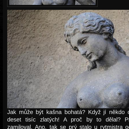
Jak může být kašna bohatá? Když jí někdo 
deset tisíc zlatých! A proč by to dělal? 
zamiloval. Ano, tak se prý stalo u rytmistra 