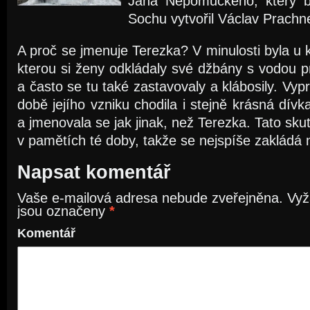
Jana Nepomuckého, který by
Sochu vytvořil Václav Prachne
A proč se jmenuje Terezka? V minulosti byla u k
kterou si ženy odkládaly své džbány s vodou p
a často se tu také zastavovaly a klábosily. Vyp
době jejího vzniku chodila i stejně krásná dív
a jmenovala se jak jinak, než Terezka. Tato sku
v pamětích té doby, takže se nejspíše zakládá 
Napsat komentář
Vaše e-mailová adresa nebude zveřejněna.
Vyž
jsou označeny
*
Komentář