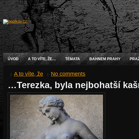
ÚVOD
A TO VÍTE, ŽE…
TÉMATA
BAHNEM PRAHY
PRA
A to víte, že
No comments
…Terezka, byla nejbohatší ka