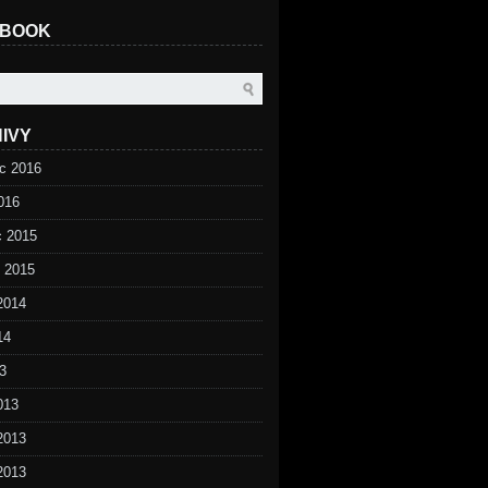
EBOOK
IVY
c 2016
016
c 2015
d 2015
2014
14
3
013
2013
2013