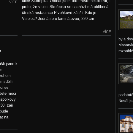
ulice Skořepka. Obíhal jsem toto místo několikrát, i
VÍCE
proto, že v ulici Skořepka se nachází má oblíbená
čínská restaurace Pivoňkové zátiší. Kdo je
Viselec? Jedná se o laminátovou, 220 cm
VÍCE
byla do
Masaryko
e
rozsáhlé
išli jsme k
m,
ychom
 sdělili,
 dnes
dete moci
podstatě
í spolkový
Nasál j
30. září
 bude
at na