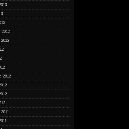
2013
13
013
c 2012
d 2012
012
2
012
c 2012
2012
2012
012
d 2011
2011