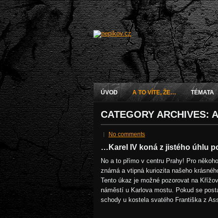
ÚVOD
A TO VÍTE, ŽE…
TÉMATA
CATEGORY ARCHIVES:
A
No comments
…Karel IV koná z jistého úhlu 
No a to přímo v centru Prahy! Pro něko
známá a vtipná kuriozita našeho krásnéh
Tento úkaz je možné pozorovat na Křížo
náměstí u Karlova mostu. Pokud se post
schody u kostela svatého Františka z Ass