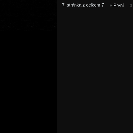
7. stránka z celkem 7
« První
«