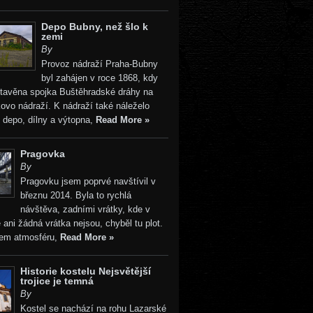
Depo Bubny, než šlo k
zemi
By
Provoz nádraží Praha-Bubny
byl zahájen v roce 1868, kdy
stavěna spojka Buštěhradské dráhy na
vo nádraží. K nádraží také náleželo
 depo, dílny a výtopna,
Read More »
Pragovka
By
Pragovku jsem poprvé navštívil v
březnu 2014. Byla to rychlá
návštěva, zadními vrátky, kde v
 ani žádná vrátka nejsou, chyběl tu plot.
sem atmosféru,
Read More »
Historie kostelu Nejsvětější
trojice je temná
By
Kostel se nachází na rohu Lazarské