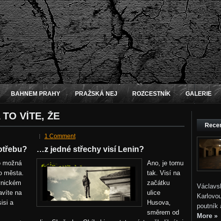
BAHNEM PRAHY
PRAŽSKÁ NEJ
ROZCESTNÍK
GALERIE
 TO VÍTE, ŽE
Recen
1 Comment
potřebu?
…z jedné střechy visí Lenin?
ho možná
Ano, je tomu
o města.
tak. Visí na
vnickém
začátku
Václavs
avíte na
ulice
Karlovou
isi a
Husova,
poutník 
směrem od
More »