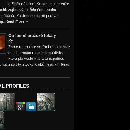
a Spálené ulice. Ke kostelu se váže
kolik zajímavých, řekněme trochu
 příběhů. Pojďme se na ně podívat
ji.
Read More »
Oblíbené pražské lokály
By
Znáte to, touláte se Prahou, kocháte
se její krásou nebo krásou dívky
která jde vedle vás a tu najednou
 chuť zapít ty stovky kroků nějakým
Read
AL PROFILES