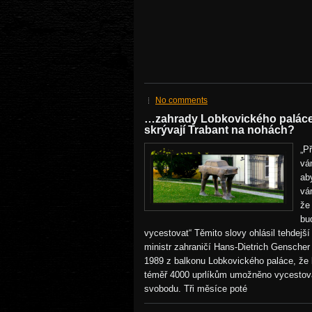
No comments
…zahrady Lobkovického palác
skrývají Trabant na nohách?
„Př
vá
ab
vám
že
bu
vycestovat“ Těmito slovy ohlásil tehdejš
ministr zahraničí Hans-Dietrich Genscher 
1989 z balkonu Lobkovického paláce, že
téměř 4000 uprlíkům umožněno vycestov
svobodu. Tři měsíce poté