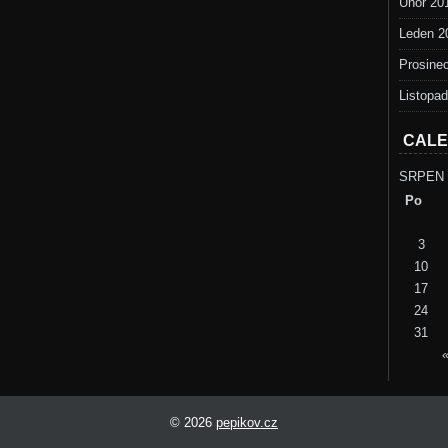
Únor 20
Leden 2
Prosine
Listopa
CAL
SRPEN 
Po
3
10
17
24
31
© 2026
pepikov.cz