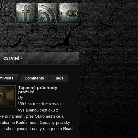
»
OSTATNÍ
t Posts
Comments
Tags
Tajemné průchody
pražské
By
Většina turistů má svou
vyšlapanou cestičku z
kého náměstí, přes Staroměstské a
 ulicí na Karlův most. Správný pražský
ale chodí jinudy. Turisty míjí jenom
Read