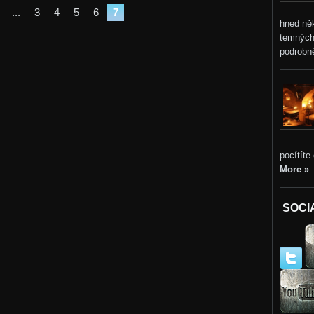
VÍCE
...
3
4
5
6
7
hned ně
temných
podrobně
pocítíte
More »
SOCI