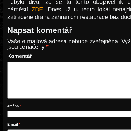
nebylo divu, že se tu tento obojživelník 
náměstí
ZDE
. Dnes už tu tento lokál nenajd
zatraceně drahá zahraniční restaurace bez duc
Napsat komentář
Vaše e-mailová adresa nebude zveřejněna.
Vyž
jsou označeny
*
Komentář
Jméno
*
E-mail
*