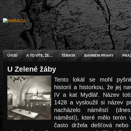
ÚVOD
A TO VÍTE, ŽE…
TÉMATA
BAHNEM PRAHY
PRA
U Zelené žáby
Tento lokál se mohl pyšni
historií a historkou, že jej 
IV a kat Mydlář. Název tot
1428 a vysloužil si název p
nacházelo náměstí (dne
náměstí), které mělo terén 
často držela dešťová nebo 