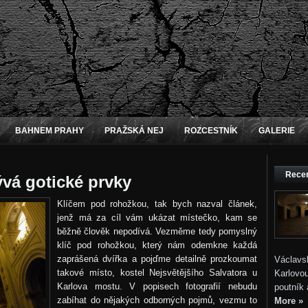
BAHNEM PRAHY
PRAŽSKÁ NEJ
ROZCESTNÍK
GALERIE
Recen
ývá gotické prvky
Klíčem pod rohožkou, tak bych nazval článek,
jenž má za cíl vám ukázat místečko, kam se
běžně člověk nepodívá. Vezměme tedy pomyslný
klíč pod rohožkou, který nám odemkne každá
zaprášená dvířka a pojďme detailně prozkoumat
Václavs
takové místo, kostel Nejsvětějšího Salvatora u
Karlovou
Karlova mostu. V popisech fotografií nebudu
poutník 
zabíhat do nějakých odborných pojmů, vezmu to
More »