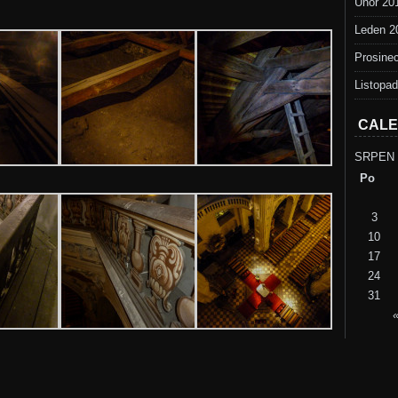
Únor 20
Leden 2
Prosine
Listopa
CAL
SRPEN 
Po
3
10
17
24
31