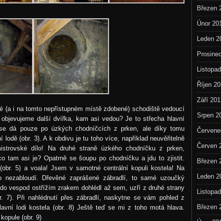
Březen 
Únor 20
Leden 2
Prosine
Listopa
Říjen 2
Září 201
ané (a i na tomto nepřístupném místě zdobené) schodiště vedoucí
Srpen 2
 objevujeme další dvířka, kam asi vedou? Je to střecha hlavní
t se dá pouze po úzkých chodníčcích z prken, ale díky tomu
Červene
odě (obr. 3). A k obdivu je tu toho více, například neuvěřitelně
Červen 
mistrovské dílo! Na druhé straně úzkého chodníčku z prken,
co tam asi je? Opatrně se šoupu po chodníčku a jdu to zjistit.
Březen 
(obr. 5) a voala! Jsem v samotné centrální kopuli kostela! Na
Leden 2
 nezabloudí. Dřevěné zaprášené zábradlí, to samé uzoučký
ěkdo vespod ostřížím zrakem dohlédl až sem, uzří z druhé strany
Listopa
br. 7). Při nahlédnutí přes zábradlí, naskytne se vám pohled z
Březen 
ní lodi kostela (obr. 8) Ještě teď se mi z toho motá hlava.
kopule (obr. 9)