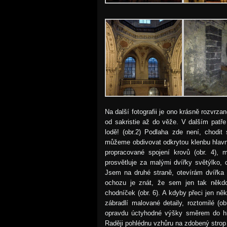
Na další fotografii je ono krásně rozvrz
od sakristie až do věže. V dalším patře
lodě! (obr.2) Podlaha zde není, chodi
můžeme obdivovat odkrytou klenbu hlavní l
propracované spojení krovů (obr. 4), 
prosvětluje za malými dvířky světýlko, 
Jsem na druhé straně, otevírám dvířka 
ochozu je znát, že sem jen tak někdo
chodníček (obr. 6). A kdyby přeci jen n
zábradlí malované detaily, roztomilé (o
opravdu úctyhodné výšky směrem do hlav
Raději pohlédnu vzhůru na zdobený strop 