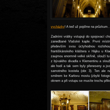
vycházky
! A teď už pojďme na průzkum
Zadními vrátky vstupuji do spojovací c
zanedbané Vlašské kaple. První místn
především svou úctyhodnou rozloho
františkánského kláštera v Hájku u Kla
zaujmou enormně velké skříně, slouží t
z bývalého divadla v Klementinu a slouž
ale hodí a tak sem byly přeneseny a js
samotného kostela (obr. 3). Ten ale n
směrem ke Karlovu mostu (zbylé fotogra
oknem a při vstupu se musíte trochu přikrč