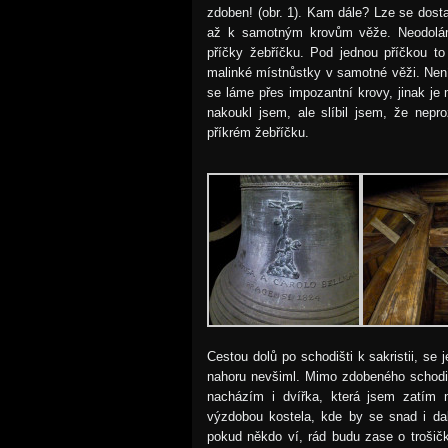
zdoben! (obr. 1). Kam dále? Lze se dosta
až k samotným krovům věže. Neodolám
příčky žebříčku. Pod jednou příčkou to
malinké místnůstky v samotné věži. Není
se láme přes impozantní krovy, jinak j
nakoukl jsem, ale slíbil jsem, že nep
příkrém žebříčku.
Cestou dolů po schodišti k sakristii, se 
nahoru nevšiml. Mimo zdobeného schodiš
nacházím i dvířka, která jsem zatím 
výzdobou kostela, kde by se snad i da
pokud někdo ví, rád budu zase o trošičk