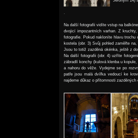
Jeroným 14) s
.
Na další fotografii vidíte vstup na balk
dvojicí impozantních varhan. Z kruchty
fotografie. Pokud nakloníte hlavu trochu
kostela (obr. 3) Svůj pohled zaměřte na
Jsou to totiž zazděná okénka, ještě z do
Na další fotografii (obr. 4) uzříte fot
zábradlí konchy (kulová klenba u kopule, 
a nahoru do věže. Vydejme se po rozvr
patře jsou malá dvířka vedoucí ke kro
najdeme důkaz o přítomnosti zazděných o