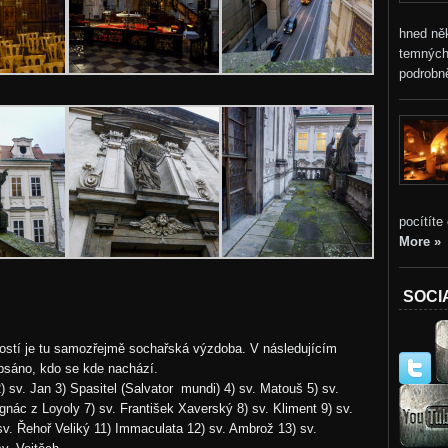
hned ně
temných
podrobně
pocítíte
More »
SOCI
ostí je tu samozřejmě sochařská výzdoba. V následujícím
psáno, kdo se kde nachází.
) sv. Jan 3) Spasitel (Salvator mundi) 4) sv. Matouš 5) sv.
Ignác z Loyoly 7) sv. František Xaverský 8) sv. Kliment 9) sv.
sv. Řehoř Veliký 11) Immaculata 12) sv. Ambrož 13) sv.