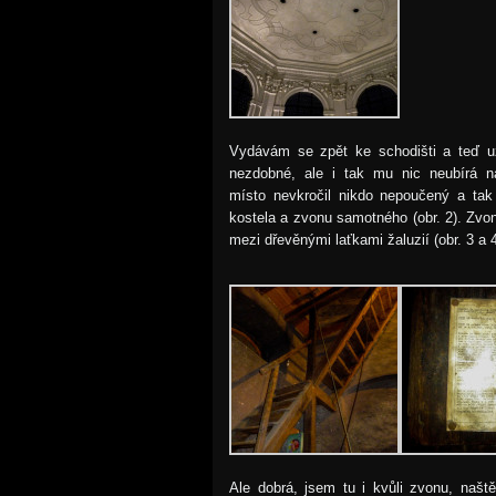
Vydávám se zpět ke schodišti a teď u
nezdobné, ale i tak mu nic neubírá 
místo nevkročil nikdo nepoučený a tak 
kostela a zvonu samotného (obr. 2). Zvo
mezi dřevěnými laťkami žaluzií (obr. 3 a 4
Ale dobrá, jsem tu i kvůli zvonu, naště