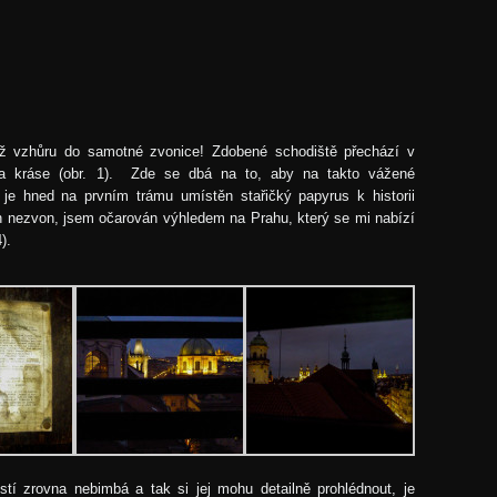
ž vzhůru do samotné zvonice! Zdobené schodiště přechází v
na kráse (obr. 1). Zde se dbá na to, aby na takto vážené
je hned na prvním trámu umístěn stařičký papyrus k historii
n nezvon, jsem očarován výhledem na Prahu, který se mi nabízí
).
stí zrovna nebimbá a tak si jej mohu detailně prohlédnout, je