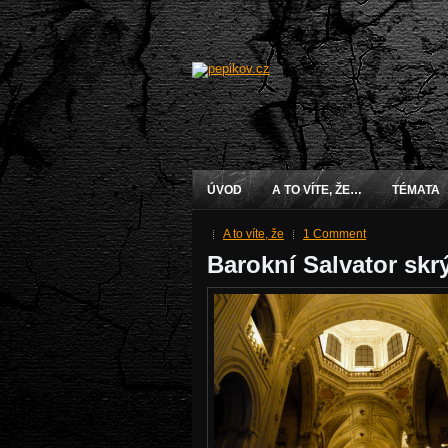
ÚVOD
A TO VÍTE, ŽE…
TÉMATA
A to víte, že
1 Comment
Barokní Salvator skr