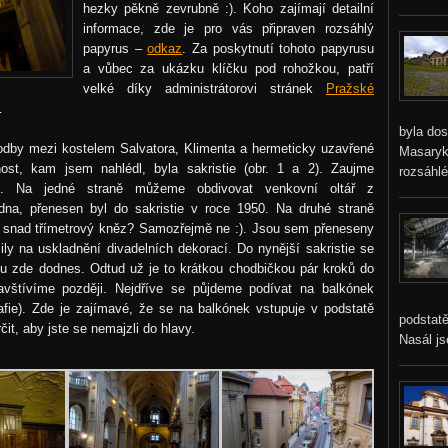
hezky pěkně zevrubně :). Koho zajímají detailní
informace, zde je pro vás připraven rozsáhlý
papyrus –
odkaz
. Za poskytnutí tohoto papyrusu
a vůbec za ukázku klíčku pod rohožkou, patří
velké díky administrátorovi stránek
Pražské
…
byla do
hodby mezi kostelem Salvatora, Klimenta a hermeticky uzavřené
Masaryko
ost, kam jsem nahlédl, byla sakristie (obr. 1 a 2). Zaujme
rozsáhlé
u. Na jedné straně můžeme obdivovat venkovní oltář z
dna, přenesen byl do sakristie v roce 1950. Na druhé straně
u snad třímetrový kněz? Samozřejmě ne :). Jsou sem přeneseny
ily na uskladnění divadelních dekorací. Do nynější sakristie se
ou zde dodnes. Odtud už je to krátkou chodbičkou pár kroků do
avštívíme později. Nejdříve se půjdeme podívat na balkónek
fie). Zde je zajímavé, že se na balkónek vstupuje v podstatě
podstatě
it, aby jste se nemajzli do hlavy.
Nasál j