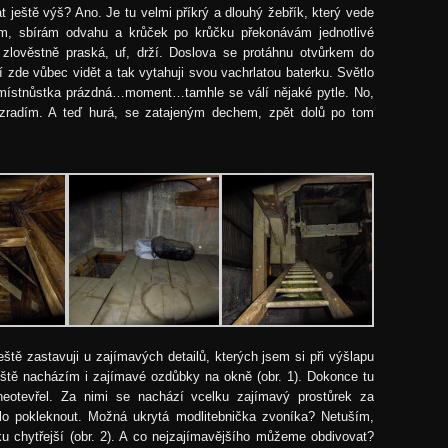
t ještě výš? Ano. Je tu velmi příkrý a dlouhý žebřík, který vede
, sbírám odvahu a krůček po krůčku překonávám jednotlivé
 zlověstně praská, uf, drží. Doslova se protáhnu otvůrkem do
 zde vůbec vidět a tak vytahuji svou vachrlatou baterku. Světlo
e místnůstka prázdná…moment…tamhle se válí nějaké pytle. No,
rozradím. A teď hurá, se zatajeným dechem, zpět dolů po tom
ještě zastavuji u zajímavých detailů, kterých jsem si při výšlapu
tě nacházím i zajímavé ozdůbky na okně (obr. 1). Dokonce tu
neotevřel. Za nimi se nachází vcelku zajímavý prostůrek za
lo pokleknout. Možná ukrytá modlitebnička zvoníka? Netuším,
u chytřejší (obr. 2). A co nejzajímavějšího můžeme obdivovat?