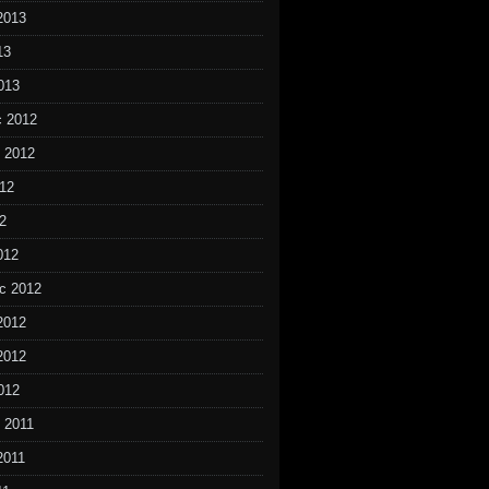
2013
13
013
c 2012
d 2012
012
2
012
c 2012
2012
2012
012
d 2011
2011