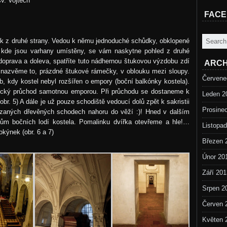
v. Vojtěch
FAC
ónek z druhé strany. Vedou k němu jednoduché schůdky, obklopené
, kde jsou varhany umístěny, se vám naskytne pohled z druhé
 doprava a doleva, spatříte tuto nádhernou štukovou výzdobu zdí
ARCH
, nazvěme to, prázdné štukové rámečky, v oblouku mezi sloupy.
Červene
b, kdy kostel nebyl rozšířen o empory (boční balkónky kostela).
ogenický průchod samotnou emporou. Při průchodu se dostaneme k
Leden 2
obr. 5) A dále je už pouze schodiště vedoucí dolů zpět k sakristii
Prosine
zaných dřevěných schodech nahoru do věží :)! Hned v dalším
vům bočních lodí kostela. Pomalinku dvířka otevřeme a hle!…
Listopa
kýnek (obr. 6 a 7)
Březen 
Únor 20
Září 201
Srpen 2
Červen 
Květen 