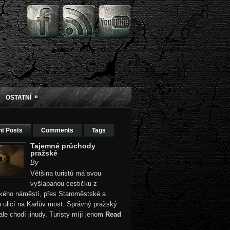
»
OSTATNÍ
t Posts
Comments
Tags
Tajemné průchody
pražské
By
Většina turistů má svou
vyšlapanou cestičku z
kého náměstí, přes Staroměstské a
 ulicí na Karlův most. Správný pražský
ale chodí jinudy. Turisty míjí jenom
Read