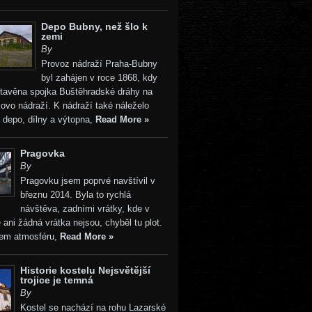
Depo Bubny, než šlo k
zemi
By
Provoz nádraží Praha-Bubny
byl zahájen v roce 1868, kdy
stavěna spojka Buštěhradské dráhy na
vo nádraží. K nádraží také náleželo
 depo, dílny a výtopna,
Read More »
Pragovka
By
Pragovku jsem poprvé navštívil v
březnu 2014. Byla to rychlá
návštěva, zadními vrátky, kde v
 ani žádná vrátka nejsou, chyběl tu plot.
sem atmosféru,
Read More »
Historie kostelu Nejsvětější
trojice je temná
By
Kostel se nachází na rohu Lazarské