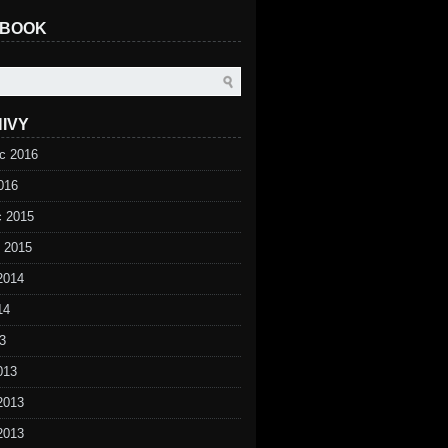
EBOOK
IVY
c 2016
016
c 2015
d 2015
2014
14
3
013
2013
2013