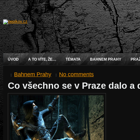
ÚVOD
A TO VÍTE, ŽE…
TÉMATA
BAHNEM PRAHY
PRA
Bahnem Prahy
No comments
Co všechno se v Praze dalo a 