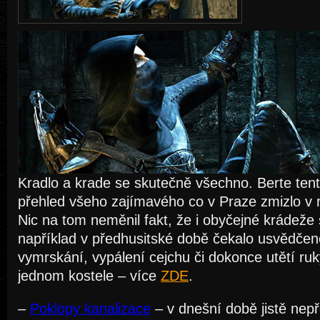
Kradlo a krade se skutečně všechno. Berte tent
přehled všeho zajímavého co v Praze zmizlo v
Nic na tom neměnil fakt, že i obyčejné krádeže s
například v předhusitské době čekalo usvědče
vymrskání, vypálení cejchu či dokonce utětí ru
jednom kostele – více
ZDE
.
–
Poklopy kanalizace
– v dnešní době jistě nepř