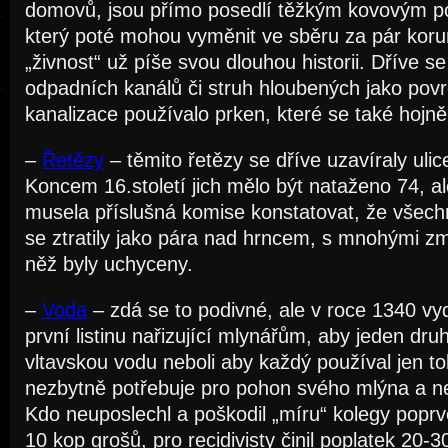
domovů, jsou přímo posedlí těžkým kovovým p
který poté mohou vyměnit ve sběru za pár koru
„živnost“ už píše svou dlouhou historii. Dříve se
odpadních kanálů či struh hloubených jako pov
kanalizace používalo prken, které se také hojně 
–
Řetězy
– těmito řetězy se dříve uzavíraly uli
Koncem 16.století jich mělo být nataženo 74, al
musela příslušná komise konstatovat, že všech
se ztratily jako pára nad hrncem, s mnohými zmi
něž byly uchyceny.
–
Voda
– zdá se to podivné, ale v roce 1340 v
první listinu nařizující mlynářům, aby jeden dr
vltavskou vodu neboli aby každý používal jen toli
nezbytně potřebuje pro pohon svého mlýna a n
Kdo neuposlechl a poškodil „míru“ kolegy poprvé
10 kop grošů, pro recidivisty činil poplatek 20-30