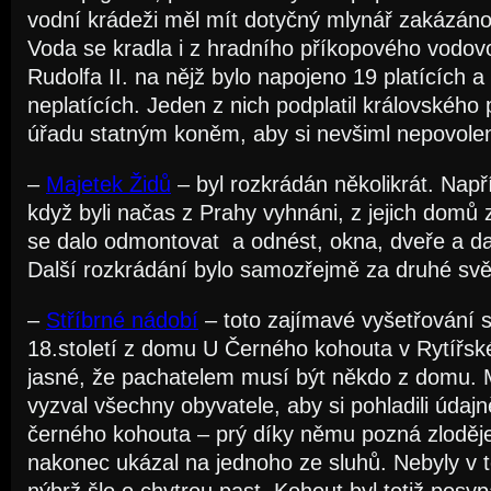
vodní krádeži měl mít dotyčný mlynář zakázáno 
Voda se kradla i z hradního příkopového vodo
Rudolfa II. na nějž bylo napojeno 19 platících a
neplatících. Jeden z nich podplatil královského
úřadu statným koněm, aby si nevšiml nepovole
–
Majetek Židů
– byl rozkrádán několikrát. Napří
když byli načas z Prahy vyhnáni, z jejich domů
se dalo odmontovat a odnést, okna, dveře a dalš
Další rozkrádání bylo samozřejmě za druhé svě
–
Stříbrné nádobí
– toto zajímavé vyšetřování 
18.století z domu U Černého kohouta v Rytířské 
jasné, že pachatelem musí být někdo z domu. Ma
vyzval všechny obyvatele, aby si pohladili údaj
černého kohouta – prý díky němu pozná zloděje
nakonec ukázal na jednoho ze sluhů. Nebyly v 