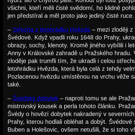
nýbrž šlo o chytrou past. Kohout byl totiž pos
všichni, kteří měli čisté svědomí, ho klidně pohla
jen předstíral a měl proto jako jediný čisté ruce.
–
Střecha z letohrádku Hvězda
– mezi zloději z
Švédové. Když vpadli roku 1648 do Prahy, ukradl
obrazy, sochy, klenoty. Kromě jiného vybílili i l
Anny v Královské zahradě u Pražského hradu. 
zloděje pak trumfli tím, že ukradli i celou střech
letohrádku Hvězda, která byla celá z tehdy vel
Pozlacenou hvězdu umístěnou na vrchu věže sa
také.
–
Švédský dobytek
– naproti tomu se ale Praž
mistrovský kousek a perla tohoto článku. Pražané 
Švédy o hovězí dobytek nakradený v severníc
Prahy, kterou hodlali obléhat a dobýt. Švédové sv
Buben a Holešovic, ovšem netušili, že si toho v