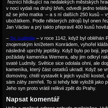
řezníci hlídkující na nedalekých městských hrad
v noci vydali na druhý břeh, odvedli jedno telátk
až se jeho matka – a s ní dalších 250 kusů – v
ubožátkem. Podle některých zdrojů byl onen ře
Jan Václav a prý takto přepravil 400 kusů hově
–
Sv. Ludmila
– v roce 1142, když byl obléhán 
znojemským knížetem Konrádem, vyhořel klášter
následně uprchly jeptišky. Když bylo po boji, jept
požádaly kameníka Wernera, aby jim odkryl rak
svaté Ludmily. Světice sice odolala ohni, ale do
kameníka, který část ostatků ukradl. Když se v
domoviny, chtěl vystavět k jejich využití kostel, 
sám záhy zemřeli. To si tehdy lidé vyložili jako 
Jeho syn proto vrátil relikvii zpět do Prahy.
Napsat komentář